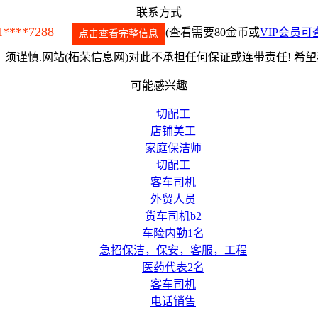
联系方式
1****7288
(查看需要80金币或
VIP会员可
点击查看完整信息
须谨慎.网站(柘荣信息网)对此不承担任何保证或连带责任! 希
可能感兴趣
切配工
店铺美工
家庭保洁师
切配工
客车司机
外贸人员
货车司机b2
车险内勤1名
急招保洁，保安，客服，工程
医药代表2名
客车司机
电话销售