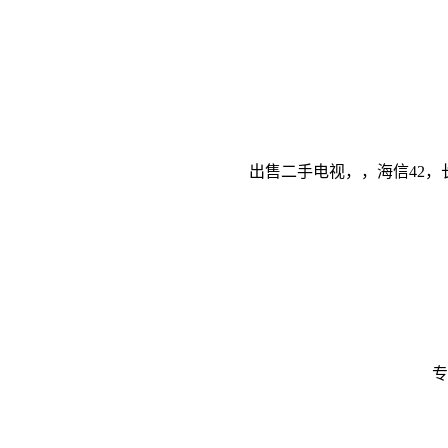
出售二手电视，，海信42，长虹
专