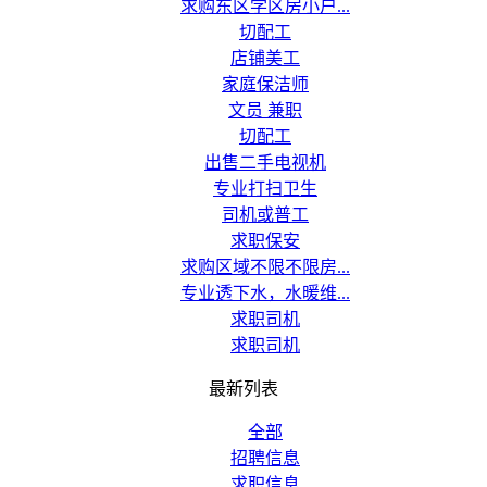
求购东区学区房小户...
切配工
店铺美工
家庭保洁师
文员 兼职
切配工
出售二手电视机
专业打扫卫生
司机或普工
求职保安
求购区域不限不限房...
专业透下水，水暖维...
求职司机
求职司机
最新列表
全部
招聘信息
求职信息